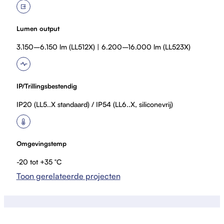
v
e
Lumen output
o
3.150–6.150 lm (LL512X) | 6.200–16.000 lm (LL523X)
m
g
e
IP/Trillingsbestendig
v
i
IP20 (LL5..X standaard) / IP54 (LL6..X, siliconevrij)
n
g
e
Omgevingstemp
n
-20 tot +35 °C
(
Toon gerelateerde projecten
2
)
A
r