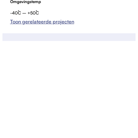
Omgevingstemp
-40˚C – +50˚C
Toon gerelateerde projecten