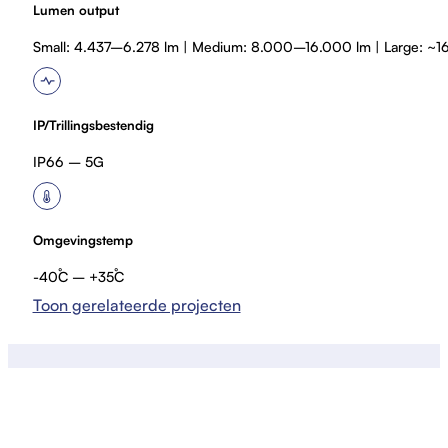
Lumen output
i
n
Small: 4.437–6.278 lm | Medium: 8.000–16.000 lm | Large: 
e
s
(1
IP/Trillingsbestendig
)
IP66 – 5G
L
i
c
Omgevingstemp
h
-40˚C – +35˚C
tl
Toon gerelateerde projecten
ij
n
e
n
v
o