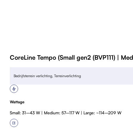
a
t
u
r
e
n
v
CoreLine Tempo (Small gen2 (BVP111) | Med
o
o
r
Bedrijfsterrein verlichting, Terreinverlichting
s
p
u
Wattage
it
Small: 31–43 W | Medium: 57–117 W | Large: ~114–209 W
c
a
b