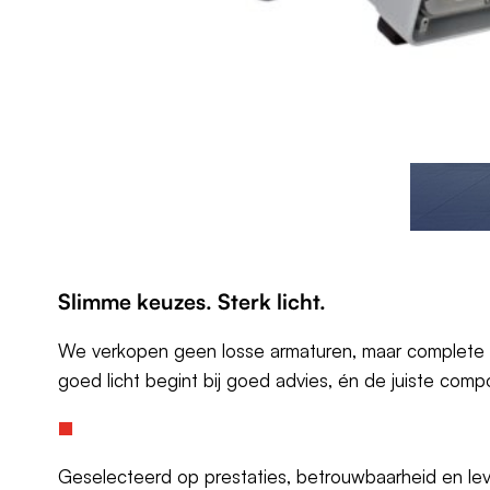
s
si
n
g
e
n
(1
2
)
A
Slimme keuzes. Sterk
licht.
r
m
We verkopen geen losse armaturen, maar complete l
a
goed licht begint bij goed advies, én de juiste com
t
u
r
Geselecteerd op prestaties, betrouwbaarheid en le
e