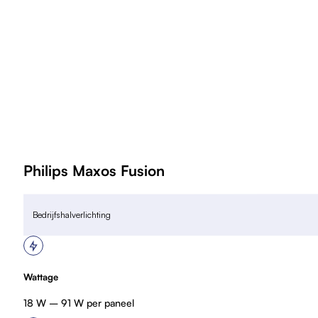
m
a
t
u
r
e
n
v
o
o
Philips Maxos Fusion
r
a
Bedrijfshalverlichting
g
r
e
s
Wattage
si
18 W – 91 W per paneel
e