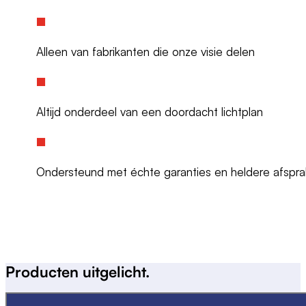
n
v
Alleen van fabrikanten die onze visie delen
o
o
r
h
Altijd onderdeel van een doordacht lichtplan
o
g
e
Ondersteund met échte garanties en heldere afspr
t
e
m
p
e
r
Producten
uitgelicht.
a
t