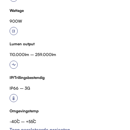
Wattage
900W
Lumen output
110.000lm – 259.000lm
IP/Trillingsbestendig
IP66 – 3G
Omgevingstemp
-40˚C – +55˚C
Toon gerelateerde projecten