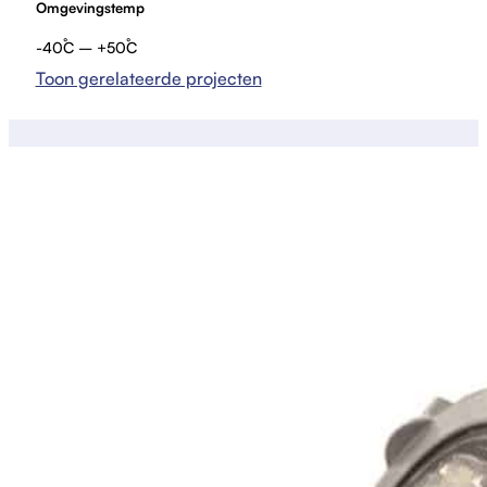
Omgevingstemp
-40˚C – +50˚C
Toon gerelateerde projecten