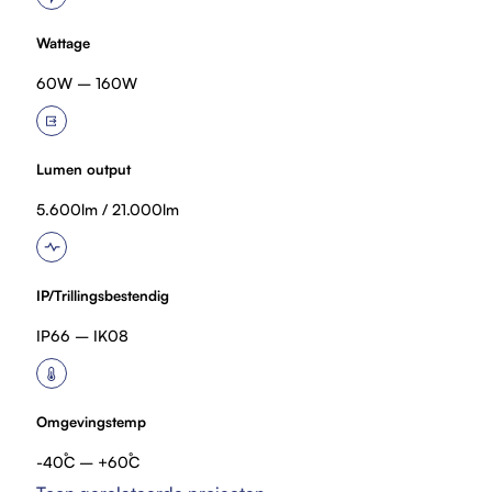
Wattage
60W – 160W
Lumen output
5.600lm / 21.000lm
IP/Trillingsbestendig
IP66 – IK08
Omgevingstemp
-40˚C – +60˚C