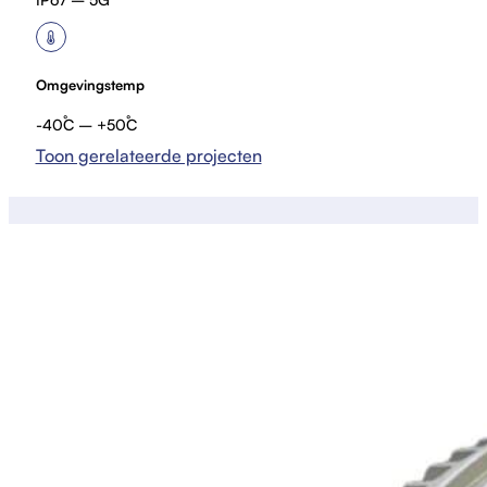
Omgevingstemp
-40˚C – +50˚C
Toon gerelateerde projecten