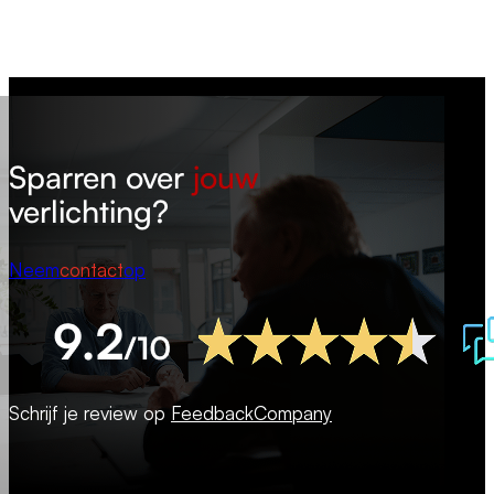
Sparren over
jouw
verlichting?
Neem
contact
op
Schrijf je review op
FeedbackCompany