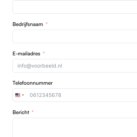
Bedrijfsnaam
E-mailadres
Telefoonnummer
United
States
Bericht
+1