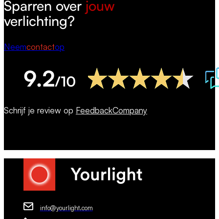
Sparren over
jouw
verlichting?
Neem
contact
op
Schrijf je review op
FeedbackCompany
info@yourlight.com