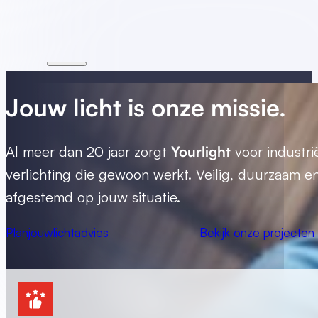
Jouw
licht
is onze missie.
Al meer dan 20 jaar zorgt
Yourlight
voor industri
verlichting die gewoon werkt. Veilig, duurzaam e
afgestemd op jouw situatie.
Plan
jouw
lichtadvies
Bekijk onze projecten