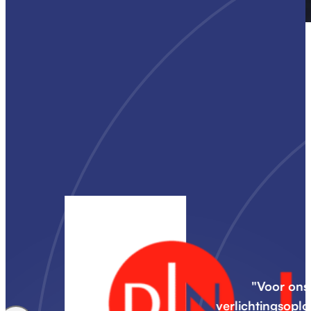
"De samenwe
oplevering, met 