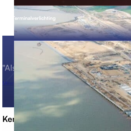
Terminalverlichting
"Als onafhankelijke
project-verlicht
Meer over ons
Kennis uit de
praktijk
.