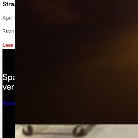
Straatverlichting LED
April 1, 2026
Straatverlichting speelt een cruciale rol in het waarborge
Lees meer
Sparren over
jouw
verlichting?
Neem
contact
op