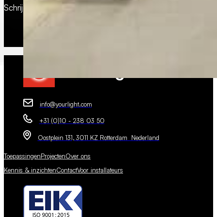
Schrijf je review op
FeedbackCompany
info@yourlight.com
+31 (0)10 - 238 03 50
Oostplein 131, 3011 KZ Rotterdam Nederland
Toepassingen
Projecten
Over ons
Kennis & inzichten
Contact
Voor installateurs