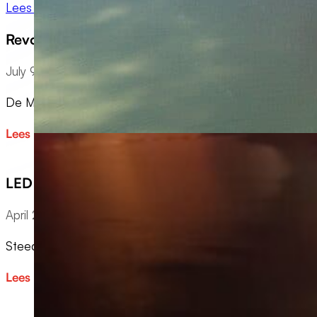
Lees meer
Revolutie in lichtlijnen: Philips MAXOS FUSION
July 9, 2026
De MAXOS FUSION van Philips is een super efficiënt modu
Lees meer
LED verlichting bedrijven
April 2, 2026
Steeds meer organisaties stappen over op LED bedrijfsve
Lees meer