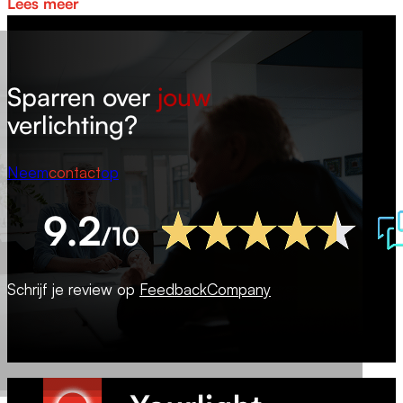
Lees meer
Sparren over
jouw
verlichting?
Neem
contact
op
Schrijf je review op
FeedbackCompany