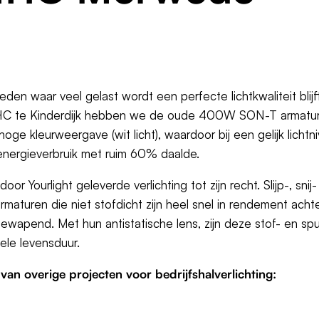
eden waar veel gelast wordt een perfecte lichtkwaliteit blij
l IHC te Kinderdijk hebben we de oude 400W SON-T armature
e kleurweergave (wit licht), waardoor bij een gelijk lichtn
t energieverbruik met ruim 60% daalde.
or Yourlight geleverde verlichting tot zijn recht. Slijp-, snij
rmaturen die niet stofdicht zijn heel snel in rendement acht
 gewapend. Met hun antistatische lens, zijn deze stof- en sp
le levensduur.
an overige projecten voor bedrijfshalverlichting: