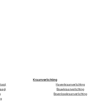
Kraanverlichting
hoog)
Havenkraanverlichting
laag)
Bouwkraanverlichting
g
Bovenloopkraanverlichting
ng