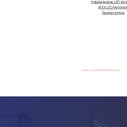
Hittebestendige LED Verl
ATEX LED-Verlichti
Noodverlichting
+31 (0)10 - 238 03 50