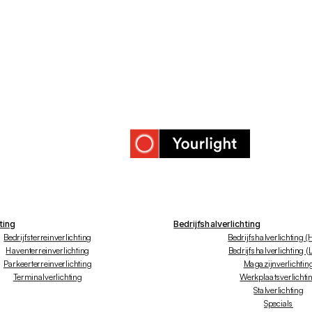
ting
Bedrijfshalverlichting
Bedrijfsterreinverlichting
Bedrijfshalverlichting (
Haventerreinverlichting
Bedrijfshalverlichting (
Parkeerterreinverlichting
Magazijnverlichtin
Terminalverlichting
Werkplaatsverlichti
Stalverlichting
Specials