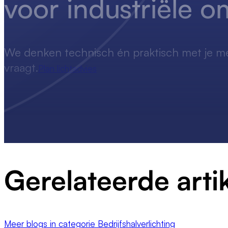
voor industriële 
We denken technisch én praktisch met je m
vraagt.
Plan lichtadvies
Gerelateerde arti
Meer blogs in categorie Bedrijfshalverlichting