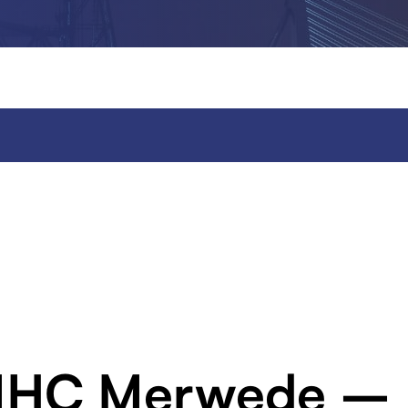
l IHC Merwede –