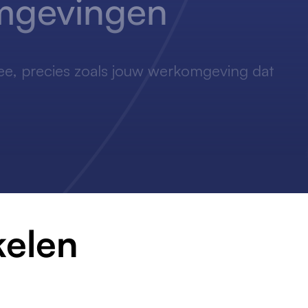
omgevingen
ee, precies zoals jouw werkomgeving dat
kelen