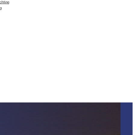
ichting
ng