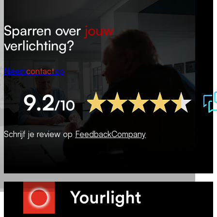
Sparren over
jouw
verlichting?
Neem
contact
op
Schrijf je review op
FeedbackCompany