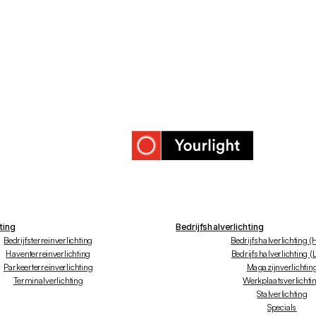
ting
Bedrijfshalverlichting
Bedrijfsterreinverlichting
Bedrijfshalverlichting (
Haventerreinverlichting
Bedrijfshalverlichting (
Parkeerterreinverlichting
Magazijnverlichtin
Terminalverlichting
Werkplaatsverlichti
Stalverlichting
Specials