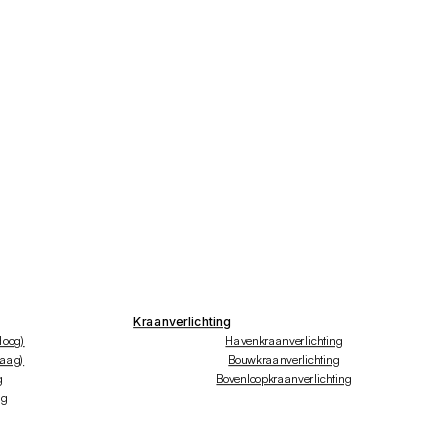
Kraanverlichting
hoog)
Havenkraanverlichting
laag)
Bouwkraanverlichting
g
Bovenloopkraanverlichting
ng