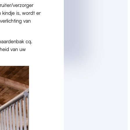
ruiter/verzorger
indje is, wordt er
erlichting van
, paardenbak cq.
dheid van uw