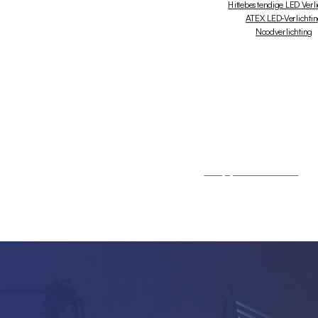
Hittebestendige LED Verl
ATEX LED-Verlichti
Noodverlichting
+31 (0)10 - 238 03 50