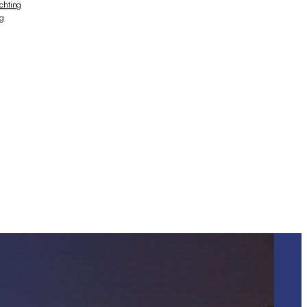
ichting
ng