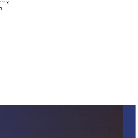
ichting
ng