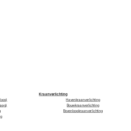
Kraanverlichting
hoog)
Havenkraanverlichting
laag)
Bouwkraanverlichting
g
Bovenloopkraanverlichting
ng