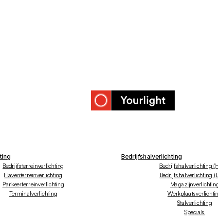
ting
Bedrijfshalverlichting
Bedrijfsterreinverlichting
Bedrijfshalverlichting (
Haventerreinverlichting
Bedrijfshalverlichting (
Parkeerterreinverlichting
Magazijnverlichtin
Terminalverlichting
Werkplaatsverlichti
Stalverlichting
Specials