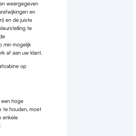
orden weergegeven
urafwijkingen en
n) en de juiste
leurstelling te
 de
zo min mogelijk
rk af aan uw klant.
uitcabine op
, een hoge
ik te houden, moet
n enkele
: