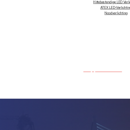
Hittebestendige LED Verl
ATEX LED-Verlichti
Noodverlichting
+31 (0)10 - 238 03 50