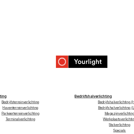
ting
Bedrijfshalverlichting
Bedrijfsterreinverlichting
Bedrijfshalverlichting (
Haventerreinverlichting
Bedrijfshalverlichting (
Parkeerterreinverlichting
Magazijnverlichtin
Terminalverlichting
Werkplaatsverlichti
Stalverlichting
Specials