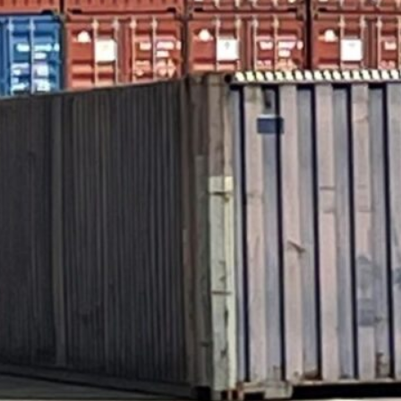
Meer dan 20 jaar ervaring
raturen
Gespecialiseerd in kraanverlichting sinds 2003