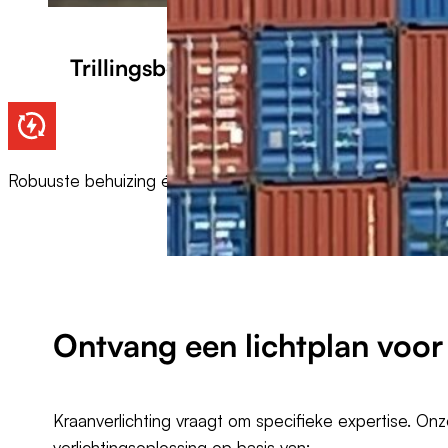
Trillingsbestendig
Robuuste behuizing én montagemateriaal
Bestand tegen zi
Ontvang een
lichtplan
voor 
Kraanverlichting vraagt om specifieke expertise. On
verlichtingsoplossing op basis van: