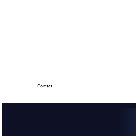
Projecten
Producten
Over ons
Kennis & Inzichten
Contact
Plan Lichtadvies