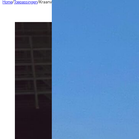
Home
/
Toepassingen
/
Kraanverlichting