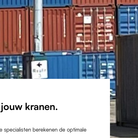
Weerbestendig
lte lucht, regen, uitwerpselen van vogels en extreme tempe
jouw kranen.
ze specialisten berekenen de optimale