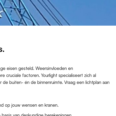
s.
oge eisen gesteld. Weersinvloeden en
re cruciale factoren. Yourlight specialiseert zich al
or de buiten- én de binnenruimte. Vraag een lichtplan aan
emd op jouw wensen en kranen.
op basis van deskundige berekeningen.