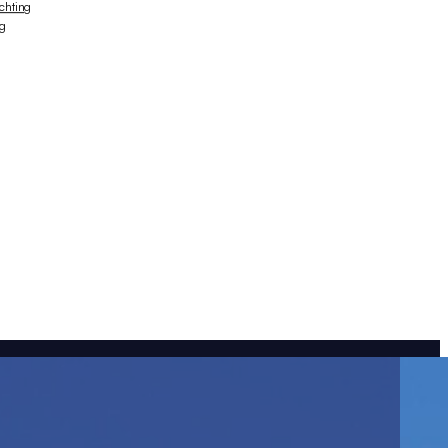
ichting
ng