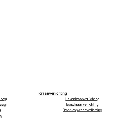
Kraanverlichting
hoog)
Havenkraanverlichting
laag)
Bouwkraanverlichting
g
Bovenloopkraanverlichting
ng