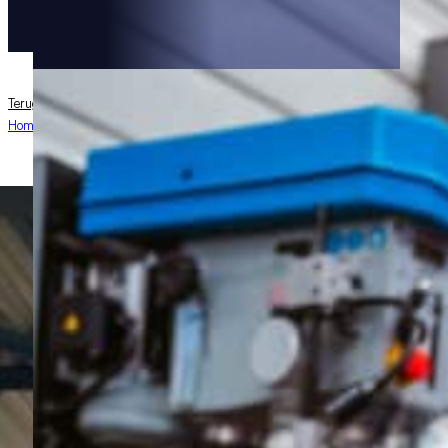
Terug naar toepassingen
Home
/
Toepassingen
/
Bedrijfshalverlichting (laag)