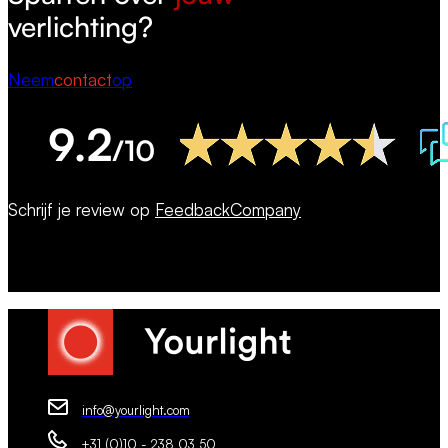
verlichting?
Neem
contact
op
Schrijf je review op
FeedbackCompany
info@yourlight.com
+31 (0)10 - 238 03 50