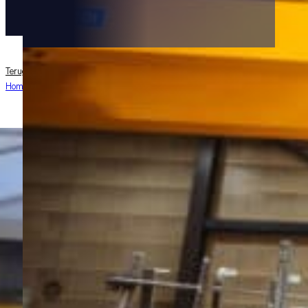
Terug naar toepassingen
Home
/
Toepassingen
/
Bovenloopkraanverlichting