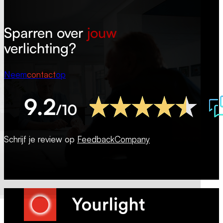
Sparren over
jouw
verlichting?
Neem
contact
op
Schrijf je review op
FeedbackCompany