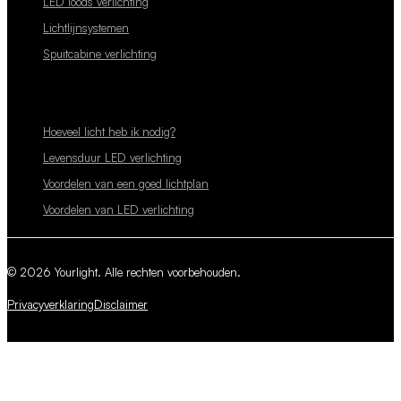
LED loods verlichting
Lichtlijnsystemen
Spuitcabine verlichting
Hoeveel licht heb ik nodig?
Levensduur LED verlichting
Voordelen van een goed lichtplan
Voordelen van LED verlichting
© 2026 Yourlight. Alle rechten voorbehouden.
Privacyverklaring
Disclaimer