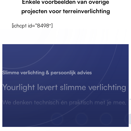
Enkele voorbeelden van overige
projecten voor terreinverlichting
[ichcpt id=”8498″]
Slimme verlichting & persoonlijk advies
Yourlight levert
slimme
verlichting
We denken technisch én praktisch met je mee, p