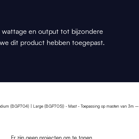
 wattage en output tot bijzondere
n we dit product hebben toegepast.
edium (BGP704) | Large (BGP705)) - Mast - Toepassing op masten van 3m 
Er zijn geen projecten om te tonen