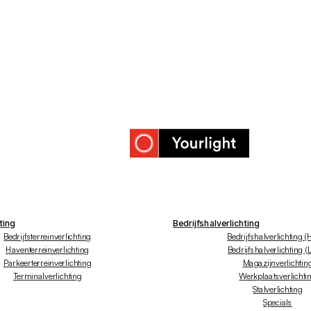
ting
Bedrijfshalverlichting
Bedrijfsterreinverlichting
Bedrijfshalverlichting (
Haventerreinverlichting
Bedrijfshalverlichting (
Parkeerterreinverlichting
Magazijnverlichtin
Terminalverlichting
Werkplaatsverlichti
Stalverlichting
Specials