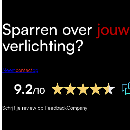
Sparren over
jouw
verlichting?
Neem
contact
op
Schrijf je review op
FeedbackCompany