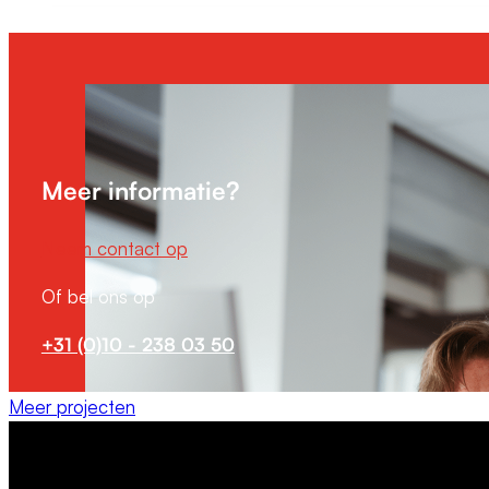
Meer informatie?
Neem contact op
Of bel ons op
+31 (0)10 - 238 03 50
Meer projecten