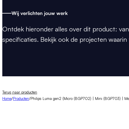
Wij verlichten jouw werk
Ontdek hieronder
alles over dit product:
van
specificaties. Bekijk ook de projecten waari
Terug naar producten
Home
/
Producten
/
Philips Luma gen2 (Micro (BGP702) | Mini (BGP703) | M