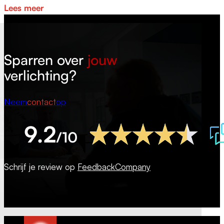
Lees meer
Sparren over
jouw
verlichting?
Neem
contact
op
Schrijf je review op
FeedbackCompany