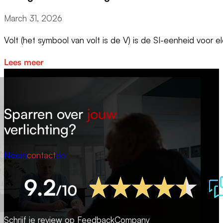
March 31, 2026
Volt (het symbool van volt is de V) is de SI-eenheid voor e
Lees meer
Sparren over
jouw
verlichting?
Neem
contact
op
Schrijf je review op
FeedbackCompany