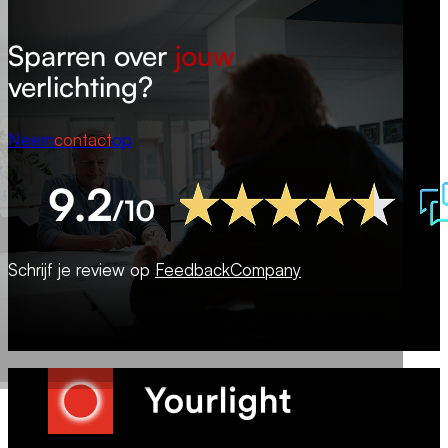
Sparren over
jouw
verlichting?
Neem
contact
op
Schrijf je review op
FeedbackCompany