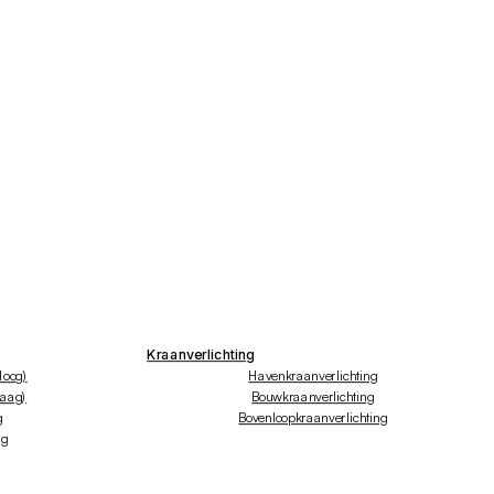
Kraanverlichting
hoog)
Havenkraanverlichting
laag)
Bouwkraanverlichting
g
Bovenloopkraanverlichting
ng