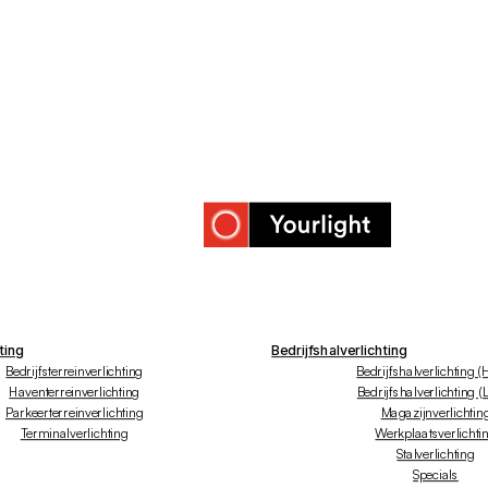
ting
Bedrijfshalverlichting
Bedrijfsterreinverlichting
Bedrijfshalverlichting (
Haventerreinverlichting
Bedrijfshalverlichting (
Parkeerterreinverlichting
Magazijnverlichtin
Terminalverlichting
Werkplaatsverlichti
Stalverlichting
Specials