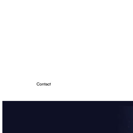
Projecten
Producten
Over ons
Kennis & Inzichten
Contact
Plan Lichtadvies