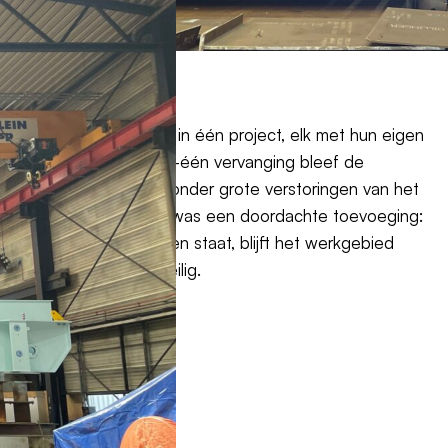
ntegrale aanpak.
 van vijf productiehallen in één project, elk met hun eigen
r te kiezen voor één-op-één vervanging bleef de
 verliep de installatie zonder grote verstoringen van het
tendige kraanverlichting was een doordachte toevoeging:
s voor een rij armaturen staat, blijft het werkgebied
 elke hoek van de hal veilig.