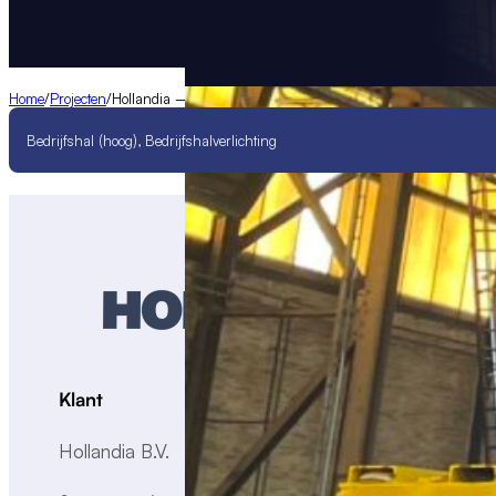
Home
/
Projecten
/
Hollandia – Krimpen a/d IJssel
Bedrijfshal (hoog), Bedrijfshalverlichting
Klant
Hollandia B.V.