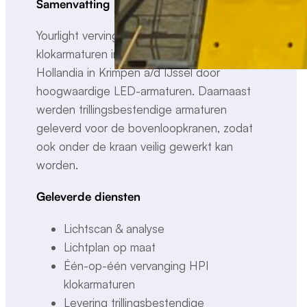
Samenvatting
Yourlight verving verouderde HPI-
klokarmaturen in vijf productiehallen bij
Hollandia in Krimpen a/d IJssel door
hoogwaardige LED-armaturen. Daarnaast
werden trillingsbestendige armaturen
geleverd voor de bovenloopkranen, zodat
ook onder de kraan veilig gewerkt kan
worden.
Geleverde diensten
Lichtscan & analyse
Lichtplan op maat
Één-op-één vervanging HPI
klokarmaturen
Levering trillingsbestendige