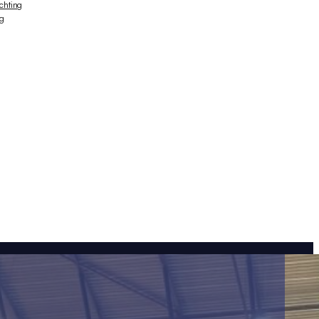
ichting
ng