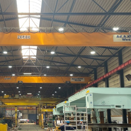
Vijf hallen, één i
Slim. Snel. Samen.
Yourlight verzorgde de verlichting
halhoogte en lichtbehoefte. Doo
bestaande infrastructuur intact en
productieproces. De trillingsbes
ook als een bovenloopkraan precie
eronder altijd goed verlicht. Zo is