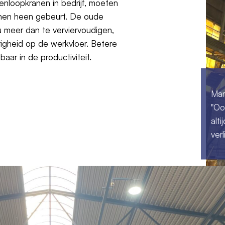
enloopkranen in bedrijf, moeten
 hen heen gebeurt. De oude
au meer dan te verviervoudigen,
righeid op de werkvloer. Betere
aar in de productiviteit.
Mar
"Oo
alti
ver