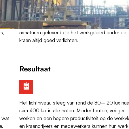
e
Yourlight verving de HPI-armaturen één-op-één d
moderne LED-armaturen: 285W in de hoogste hal
(24m) en 228W in de lagere hal (14m). Voor de
g
bovenloopkranen werden speciaal trillingsbestend
s,
armaturen geleverd die het werkgebied onder de
kraan altijd goed verlichten.
Resultaat
Het lichtniveau steeg van rond de 80–120 lux naa
ruim 400 lux in alle hallen. Minder fouten, veiliger
, wat
werken en een hogere productiviteit op de werkvl
e.
én kraandrijvers en medewerkers kunnen hun werk