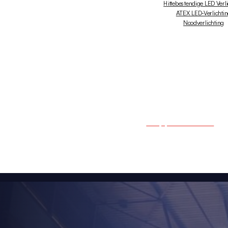
Hittebestendige LED Verl
ATEX LED-Verlichti
Noodverlichting
+31 (0)10 - 238 03 50