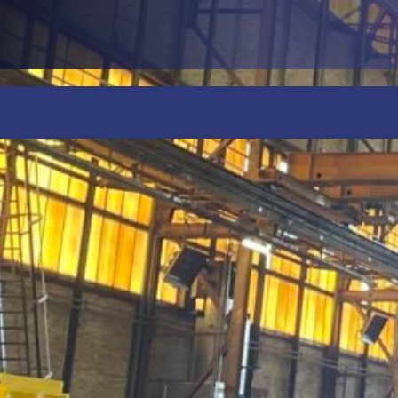
Lichtoplossingen
op maat 
IJssel
Uitdagingen