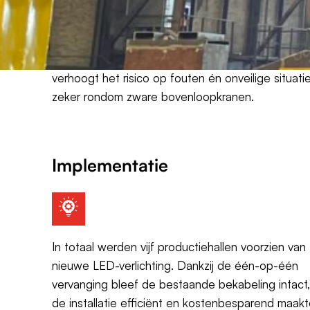
In de productiehallen van Hollandia zorgden oud
400W HPI-klokarmaturen voor een te laag
lichtniveau, in sommige hallen slechts 80 lux.
Onvoldoende licht in een staalproductieomgevin
verhoogt het risico op fouten én onveilige situatie
zeker rondom zware bovenloopkranen.
Implementatie
In totaal werden vijf productiehallen voorzien van
nieuwe LED-verlichting. Dankzij de één-op-één
vervanging bleef de bestaande bekabeling intact
de installatie efficiënt en kostenbesparend maakt